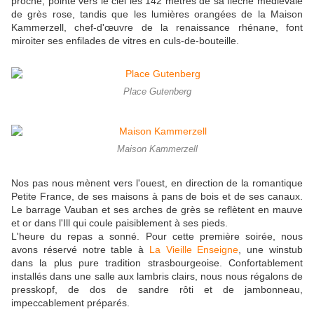
proche, pointe vers le ciel les 142 mètres de sa flèche médiévale
de grès rose, tandis que les lumières orangées de la Maison
Kammerzell, chef-d'œuvre de la renaissance rhénane, font
miroiter ses enfilades de vitres en culs-de-bouteille.
Place Gutenberg
Maison Kammerzell
Nos pas nous mènent vers l'ouest, en direction de la romantique
Petite France, de ses maisons à pans de bois et de ses canaux.
Le barrage Vauban et ses arches de grès se reflètent en mauve
et or dans l'Ill qui coule paisiblement à ses pieds.
L'heure du repas a sonné. Pour cette première soirée, nous
avons réservé notre table à
La Vieille Enseigne
, une winstub
dans la plus pure tradition strasbourgeoise. Confortablement
installés dans une salle aux lambris clairs, nous nous régalons de
presskopf, de dos de sandre rôti et de jambonneau,
impeccablement préparés.