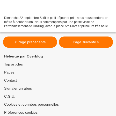
Dimanche 22 septembre Sitôt le petit déjeuner pris, nous nous rendons en
métro à Schönbrunn. Nous commençons par une petite visite de
l’arrondissement de Hinzing, avec la place Am Platz et plusieurs très belles
maisons de style Biedermeier et Jugendstil. Maison...
< Page précédente
Page suivante >
Hébergé par Overblog
Top articles
Pages
Contact
Signaler un abus
C.G.U.
Cookies et données personnelles
Préférences cookies