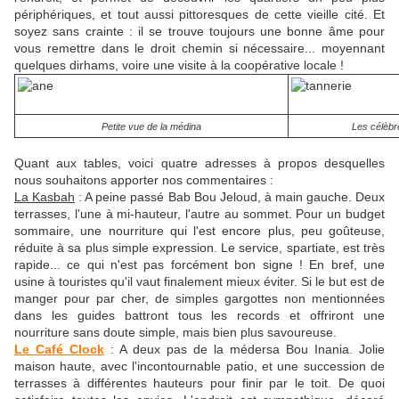
périphériques, et tout aussi pittoresques de cette vieille cité. Et
soyez sans crainte : il se trouve toujours une bonne âme pour
vous remettre dans le droit chemin si nécessaire... moyennant
quelques dirhams, voire une visite à la coopérative locale !
Petite vue de la médina
Les célèbr
Quant aux tables, voici quatre adresses à propos desquelles
nous souhaitons apporter nos commentaires :
La Kasbah
: A peine passé Bab Bou Jeloud, à main gauche. Deux
terrasses, l'une à mi-hauteur, l'autre au sommet. Pour un budget
sommaire, une nourriture qui l'est encore plus, peu goûteuse,
réduite à sa plus simple expression. Le service, spartiate, est très
rapide... ce qui n'est pas forcément bon signe ! En bref, une
usine à touristes qu'il vaut finalement mieux éviter. Si le but est de
manger pour par cher, de simples gargottes non mentionnées
dans les guides battront tous les records et offriront une
nourriture sans doute simple, mais bien plus savoureuse.
Le Café Clock
: A deux pas de la médersa Bou Inania. Jolie
maison haute, avec l'incontournable patio, et une succession de
terrasses à différentes hauteurs pour finir par le toit. De quoi