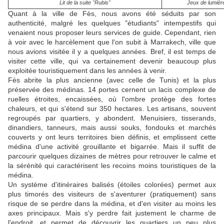
Lit de la suite "Rubis"
Jeux de lumière
Quant à la ville de Fès, nous avons été séduits par son
authenticité, malgré les quelques "étudiants" intempestifs qui
venaient nous proposer leurs services de guide. Cependant, rien
à voir avec le harcèlement que l'on subit à Marrakech, ville que
nous avions visitée il y a quelques années. Bref, il est temps de
visiter cette ville, qui va certainement devenir beaucoup plus
exploitée touristiquement dans les années à venir.
Fès abrite la plus ancienne (avec celle de Tunis) et la plus
préservée des médinas. 14 portes cernent un lacis complexe de
ruelles étroites, encaissées, où l'ombre protège des fortes
chaleurs, et qui s'étend sur 350 hectares. Les artisans, souvent
regroupés par quartiers, y abondent. Menuisiers, tisserands,
dinandiers, tanneurs, mais aussi souks, fondouks et marchés
couverts y ont leurs territoires bien définis, et emplissent cette
médina d'une activité grouillante et bigarrée. Mais il suffit de
parcourir quelques dizaines de mètres pour retrouver le calme et
la sérénité qui caractérisent les recoins moins touristiques de la
médina.
Un système d'itinéraires balisés (étoiles colorées) permet aux
plus timorés des visiteurs de s'aventurer (pratiquement) sans
risque de se perdre dans la médina, et d'en visiter au moins les
axes principaux. Mais s'y perdre fait justement le charme de
l'endroit, et permet de découvrir les quartiers un peu plus