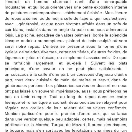
l'endroit, un homme charmant nanti d'une remarquable
moustache, et qui nous oriente vers une petite exposition interne
de peintures contemporaines... chichement éclairée. Mais l'heure
du repas a sonné, ou du moins celle de l'apéro, qui nous est servi
avec... générosité, et que nous sirotons affalés dans un sofa de
cuir blanc, installés dans un angle du patio que nous admirons à
loisir. La piscine, encadrée de vastes palmiers, borde le splendide
kiosque andalou au somptueux plafond de bois sculpté où sera
servi notre repas. L'entrée se présente sous la forme d'une
kyrielle de salades diverses, certaines tièdes, d'autres froides, de
légumes mijotés et épicés, ou simplement assaisonnés. De quoi
se rafraîchir largement, et au-delà ! Suivent les plats
principaux, d'une saveur on ne peut plus satisfaisante :
un couscous à la caille d'une part, un couscous d'agneau d'autre
part, tous deux cuisinés de main de maître et servis dans de
généreuses portions. Les pâtisseries servies en dessert ne nous
ont pas laissé un souvenir impérissable, aussi nous préférons ne
pas en tenir compte. Tout au long du repas dans ce cadre
féerique et romantique à souhait, deux oudistes se relayent pour
régaler nos oreilles de leur talents de musiciens confirmés.
Mention particulière pour le premier d'entre eux, qui se lance
dans une version quelque peu adaptée, certes, mais néanmoins
périlleuse de la Marche Turque de Mozart. Il prend des risques,
le bougre, mais s'en sort avec les félicitations unanimes du jury