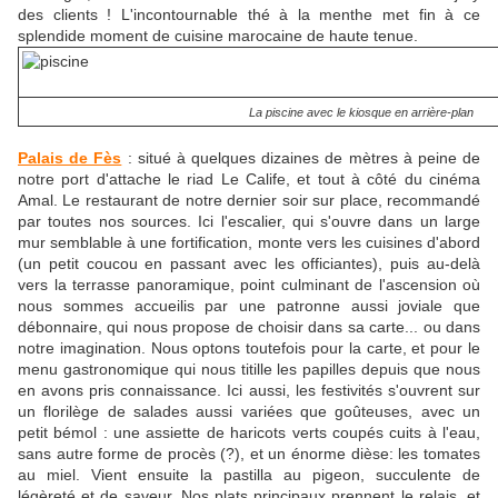
des clients ! L'incontournable thé à la menthe met fin à ce
splendide moment de cuisine marocaine de haute tenue.
La piscine avec le kiosque en arrière-plan
Palais de Fès
: situé à quelques dizaines de mètres à peine de
notre port d'attache le riad Le Calife, et tout à côté du cinéma
Amal. Le restaurant de notre dernier soir sur place, recommandé
par toutes nos sources. Ici l'escalier, qui s'ouvre dans un large
mur semblable à une fortification, monte vers les cuisines d'abord
(un petit coucou en passant avec les officiantes), puis au-delà
vers la terrasse panoramique, point culminant de l'ascension où
nous sommes accueilis par une patronne aussi joviale que
débonnaire, qui nous propose de choisir dans sa carte... ou dans
notre imagination. Nous optons toutefois pour la carte, et pour le
menu gastronomique qui nous titille les papilles depuis que nous
en avons pris connaissance. Ici aussi, les festivités s'ouvrent sur
un florilège de salades aussi variées que goûteuses, avec un
petit bémol : une assiette de haricots verts coupés cuits à l'eau,
sans autre forme de procès (?), et un énorme dièse: les tomates
au miel. Vient ensuite la pastilla au pigeon, succulente de
légèreté et de saveur. Nos plats principaux prennent le relais, et