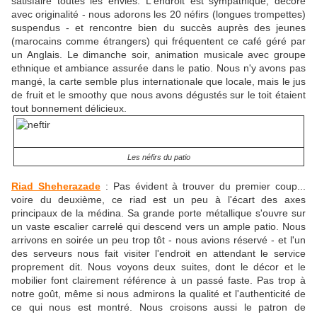
satisfaire toutes les envies. L'endroit est sympathique, décoré
avec originalité - nous adorons les 20 néfirs (longues trompettes)
suspendus - et rencontre bien du succès auprès des jeunes
(marocains comme étrangers) qui fréquentent ce café géré par
un Anglais. Le dimanche soir, animation musicale avec groupe
ethnique et ambiance assurée dans le patio. Nous n'y avons pas
mangé, la carte semble plus internationale que locale, mais le jus
de fruit et le smoothy que nous avons dégustés sur le toit étaient
tout bonnement délicieux.
Les néfirs du patio
Riad Sheherazade
: Pas évident à trouver du premier coup...
voire du deuxième, ce riad est un peu à l'écart des axes
principaux de la médina. Sa grande porte métallique s'ouvre sur
un vaste escalier carrelé qui descend vers un ample patio. Nous
arrivons en soirée un peu trop tôt - nous avions réservé - et l'un
des serveurs nous fait visiter l'endroit en attendant le service
proprement dit. Nous voyons deux suites, dont le décor et le
mobilier font clairement référence à un passé faste. Pas trop à
notre goût, même si nous admirons la qualité et l'authenticité de
ce qui nous est montré. Nous croisons aussi le patron de