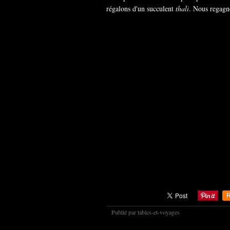
régalons d'un succulent
thali
. Nous regagn
R
Publié par tables-et-voyages