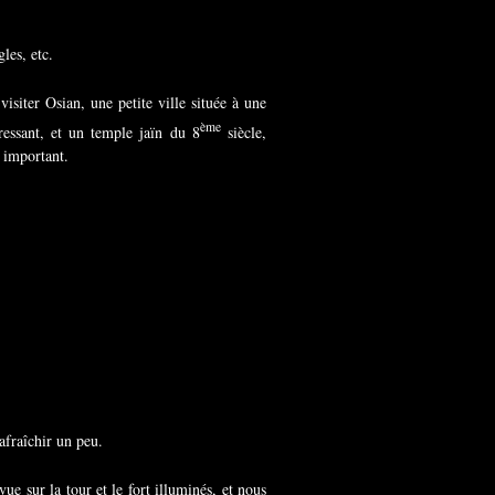
les, etc.
siter Osian, une petite ville située à une
ème
essant, et un temple jaïn du 8
siècle,
e important.
afraîchir un peu.
ue sur la tour et le fort illuminés, et nous