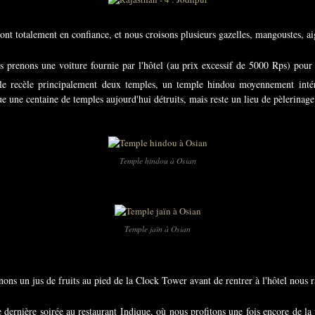
sont totalement en confiance, et nous croisons plusieurs gazelles, mangoustes, aig
prenons une voiture fournie par l'hôtel (au prix excessif de 5000 Rps) pour vi
lle recèle principalement deux temples, un temple hindou moyennement intér
ue une centaine de temples aujourd'hui détruits, mais reste un lieu de pèlerinag
Temple hindou à Osian
Temple jaïn à Osian
ons un jus de fruits au pied de la Clock Tower avant de rentrer à l'hôtel nous r
ernière soirée au restaurant Indique, où nous profitons une fois encore de la v