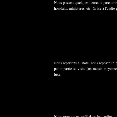
Nous passons quelques heures à parcourir
howdahs, miniatures, etc. Grâce à l'audio 
Nous repartons à l'hôtel nous reposer un 
petite partie se visite (un musée moyennem
luxe.
Nous prenons un
kulfi
dans les jardins av