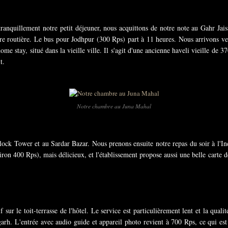
ranquillement notre petit déjeuner, nous acquittons de notre note au Gahr Jais
e routière. Le bus pour Jodhpur (300 Rps) part à 11 heures. Nous arrivons ve
me stay, situé dans la vieille ville. Il s'agit d'une ancienne haveli vieille de
t.
Notre chambre au Juna Mahal
lock Tower et au Sardar Bazar. Nous prenons ensuite notre repas du soir à l'Ind
viron 400 Rps), mais délicieux, et l'établissement propose aussi une belle cart
 sur le toit-terrasse de l'hôtel. Le service est particulièrement lent et la qu
rh. L'entrée avec audio guide et appareil photo revient à 700 Rps, ce qui est a