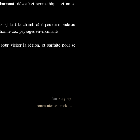
 charmant, dévoué et sympathique, et on se
ants (115 € la chambre) et peu de monde au
n charme aux paysages environnants.
ur visiter la région, et parfaite pour se
-
dans
Citytrips
commenter cet article
…