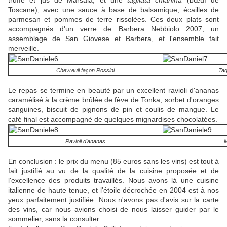
truffe et jus de Marsala, et une
tagliata chianina
(bœuf de
Toscane), avec une sauce à base de balsamique, écailles de
parmesan et pommes de terre rissolées. Ces deux plats sont
accompagnés d'un verre de Barbera Nebbiolo 2007, un
assemblage de San Giovese et Barbera, et l'ensemble fait
merveille.
Chevreuil façon Rossini
Tag
Le repas se termine en beauté par un excellent ravioli d'ananas
caramélisé à la crème brûlée de fève de Tonka, sorbet d'oranges
sanguines, biscuit de pignons de pin et coulis de mangue. Le
café final est accompagné de quelques mignardises chocolatées.
Ravioli d'ananas
M
En conclusion : le prix du menu (85 euros sans les vins) est tout à
fait justifié au vu de la qualité de la cuisine proposée et de
l'excellence des produits travaillés. Nous avons là une cuisine
italienne de haute tenue, et l'étoile décrochée en 2004 est à nos
yeux parfaitement justifiée. Nous n'avons pas d'avis sur la carte
des vins, car nous avions choisi de nous laisser guider par le
sommelier, sans la consulter.