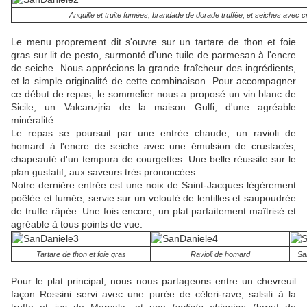
Anguille et truite fumées, brandade de dorade truffée, et seiches avec
Le menu proprement dit s'ouvre sur un tartare de thon et foie
gras sur lit de pesto, surmonté d'une tuile de parmesan à l'encre
de seiche. Nous apprécions la grande fraîcheur des ingrédients,
et la simple originalité de cette combinaison. Pour accompagner
ce début de repas, le sommelier nous a proposé un vin blanc de
Sicile, un Valcanzjria de la maison Gulfi, d'une agréable
minéralité.
Le repas se poursuit par une entrée chaude, un ravioli de
homard à l'encre de seiche avec une émulsion de crustacés,
chapeauté d'un tempura de courgettes. Une belle réussite sur le
plan gustatif, aux saveurs très prononcées.
Notre dernière entrée est une noix de Saint-Jacques légèrement
poêlée et fumée, servie sur un velouté de lentilles et saupoudrée
de truffe râpée. Une fois encore, un plat parfaitement maîtrisé et
agréable à tous points de vue.
Tartare de thon et foie gras
Ravioli de homard
Sa
Pour le plat principal, nous nous partageons entre un chevreuil
façon Rossini servi avec une purée de céleri-rave, salsifi à la