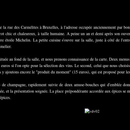
 la rue des Carmélites à Bruxelles, à l'adresse occupée anciennement par bon
trot chic et chaleureux, à taille humaine. A peine un an et demi après son ouver
e étoile Michelin. La petite cuisine s'ouvre sur la salle, juste à côté de l'en
melier.
 située au fond de la salle, et nous prenons connaissance de la carte. Deux menu
uros si l'on opte pour la sélection des vins. Le second, celui que nous choisis
ous y ajoutons encore le "produit du moment" (15 euros), qui est proposé pour 
e de champagne, rapidement suivie de deux amuse-bouches qui d'emblée donne
isée, et la présentation soignée. La place prépondérante accordée aux épices se
'épices.