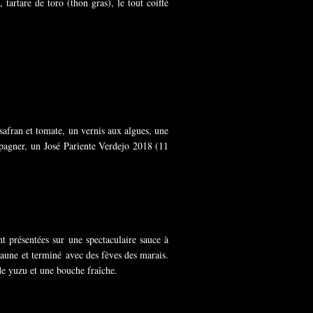
tartare de toro (thon gras), le tout coiffé
 safran et tomate, un vernis aux algues, une
mpagner, un José Pariente Verdejo 2018 (11
ont présentées sur une spectaculaire sauce à
 jaune et terminé avec des fèves des marais.
e yuzu et une bouche fraîche.