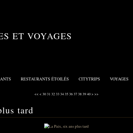
ES ET VOYAGES
RANTS
RESTAURANTS ÉTOILÉS
CITYTRIPS
VOYAGES
10
20
50
60
70
80
<<
<
30
31
32
33
34
35
36
37
38
39
40
>
>>
plus tard