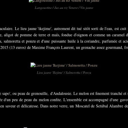
Langoustine / Jus au riz Venere / Vin jaune
taculaire. Le lieu jaune 'ikejime', autrement dit tué sitôt sorti de l'eau, est cu
ve, aligot de pomme de terre et maïs, fondue d'oignon et comme un caramel de 
, salmoretta et ponzu et d'une puissante huile à la coriandre, parfumée et aci
 2015 (13 euros) de Maxime François Laurent, un grenache assez gourmand, fru
Lieu jaune 'Ikejime' / Salmoretta / Ponzu
e sapo', ou peau de grenouille, d'Andalousie. Le melon est finement tranché et 
ée d'un peu de peau du melon confite. L'ensemble est accompagné d'une gavotte
t en saveur et délicatesse. Dans notre verre, un Moscatel de Setúbal Alambre d