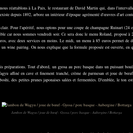
nous réattablons à La Paix, le restaurant de David Martin qui, dans l'intervall
 existe depuis 1892, arbore un intérieur d'époque agrémenté d'œuvres d'art cont
is clair. Pour l'apéritif, nous optons pour une coupe de champagne Ruinart (24
ible car nous sommes vendredi soir. Ce sera donc le menu Roland, proposé à 2
euros, avec deux services en moins. Le midi, un menu à 85 euros permet de dé
 un wine pairing. On nous explique que la formule proposée est ouverte, en qu
is préparations. Tout d'abord, un gyosa au porc basque dans un puissant bou
agyu affiné en cave et finement tranché, crème de parmesan et joue de bœuf 
oshi, des petites prunes japonaises salées et fermentées. D'emblée, le ton est 
Jambon de Wagyu / joue de bœuf - Gyosa / porc basque - Aubergine / Bottarga