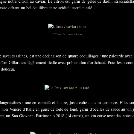
e notre citron au caviar. Le citron est garni de gelée de dashi, stracciatella, 
ssie offrant un bel équilibre entre acidité, sucré et salé.
Citron / caviar / toro
 saveurs salines, est une déclinaison de quatre coquillages : une palourde avec
ître Gillardeau légèrement tiédie avec préparation d'artichaut. Pour les acco
e douceur.
langoustines : une en cannelé et l'autre, juste cuite dans sa carapace. Elles s
 noir Venere d'Italie en guise de toile de fond, garni d'ocelles de sauce au vin
re, un San Giovanni Patrimonio 2018 (14 euros), un vin corse avec des notes d