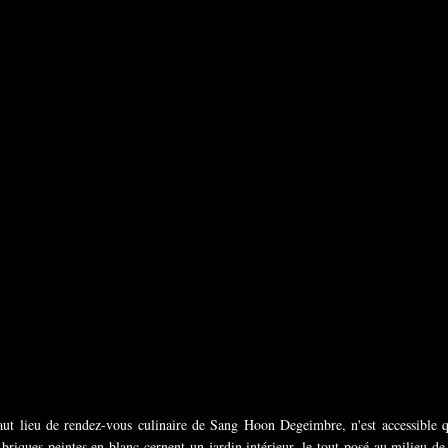
aut lieu de rendez-vous culinaire de Sang Hoon Degeimbre, n'est accessible 
briques peintes en blanc cernent un jardin intérieur, le tout posé au milieu de