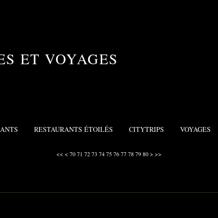
ES ET VOYAGES
RANTS
RESTAURANTS ÉTOILÉS
CITYTRIPS
VOYAGES
10
20
30
40
50
60
<<
<
70
71
72
73
74
75
76
77
78
79
80
>
>>