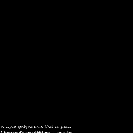
que depuis quelques mois. C'est un grande
 5 hectares d'espace dédié aux cultures des