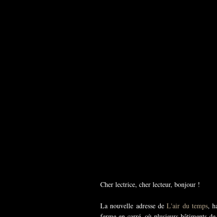
Cher lectrice, cher lecteur, bonjour !
La nouvelle adresse de
L'air du temps
, h
ferme en carré, où plusieurs bâtiments de 