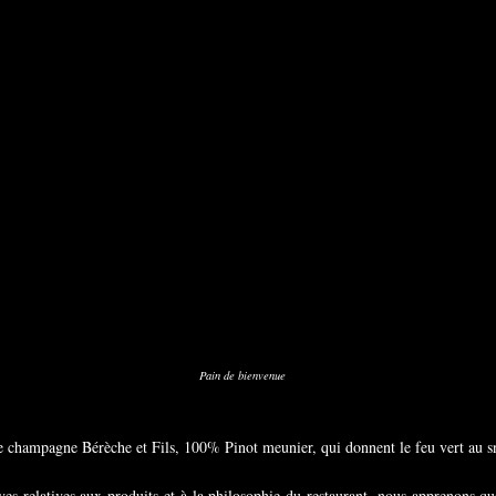
Pain de bienvenue
 champagne Bérèche et Fils, 100% Pinot meunier, qui donnent le feu vert au s
tives relatives aux produits et à la philosophie du restaurant, nous apprenons