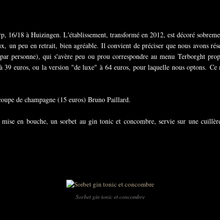
p, 16/18 à Huizingen. L'établissement, transformé en 2012, est décoré sobremen
ux, un peu en retrait, bien agréable. Il convient de préciser que nous avons ré
ar personne), qui s'avère peu ou prou correspondre au menu Terborght prop
 à 39 euros, ou la version "de luxe" à 64 euros, pour laquelle nous optons. C
e coupe de champagne (15 euros) Bruno Paillard.
mise en bouche, un sorbet au gin tonic et concombre, servie sur une cuillère.
Sorbet gin tonic et concombre