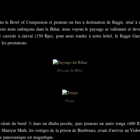
ons le Bowl of Compassion et prenons un bus à destination de Rajgir, situé à
nous nous enfonçons dans le Bihar, nous voyons le paysage se vallonner et deven
ne carriole à cheval (150 Rps), pour nous rendre à notre hôtel, le Rajgir Gu
les prestations.
Paysage du Bihar
Tonga
s (dont du bœuf !) dans un dhaba proche, puis prenons un autre tonga (600 Rps
e Maniyar Math, les vestiges de la prison de Bimbisara, avant d'arriver au Vish
ue panoramique est magnifique.