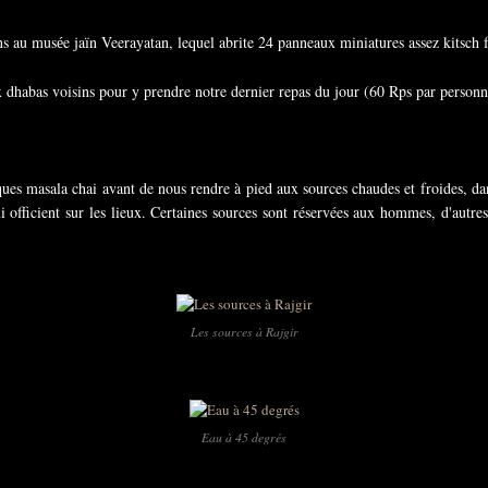
ns au mus
e ja
n Veerayatan, lequel abrite 24 panneaux miniatures assez kitsch 
é
ï
x dhabas voisins pour y prendre notre dernier repas du jour (60 Rps par person
s masala chai avant de nous rendre à pied aux sources chaudes et froides, da
 officient sur les lieux. Certaines sources sont réservées aux hommes, d'autres
Les sources à Rajgir
Eau à 45 degrés