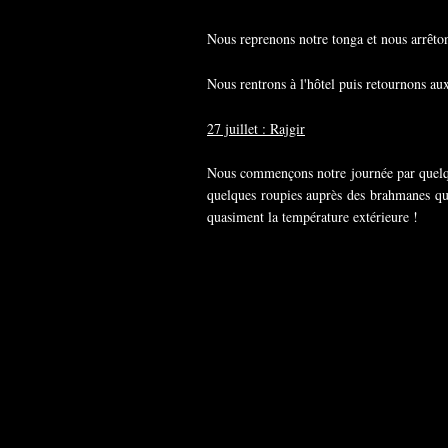
Nous reprenons notre tonga et nous arr
to
ê
Nous rentrons
l'h
tel puis retournons au
à
ô
27 juillet : Rajgir
Nous commençons notre journée par quelque
quelques roupies auprès des brahmanes qui
quasiment la température extérieure !