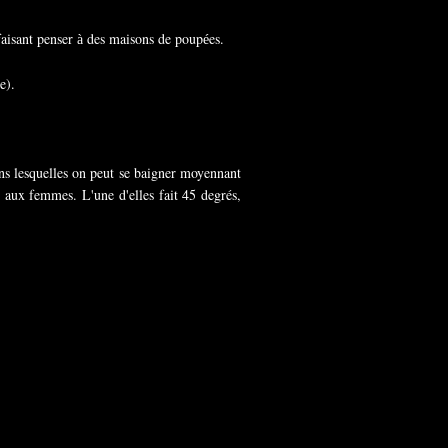
faisant penser
des maisons de poup
es.
à
é
ne).
ns lesquelles on peut se baigner moyennant
 aux femmes. L'une d'elles fait 45 degrés,