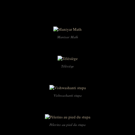
Maniyar Math
Télésiège
Vishwashanti stupa
Pèlerins au pied du stupa