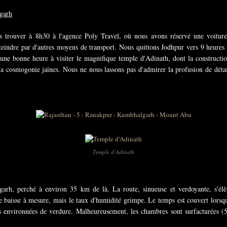
lgarh
s trouver à 8h30 à l'agence Poly Travel, où nous avons réservé une voitur
'atteindre par d'autres moyens de transport. Nous quittons Jodhpur vers 9 heures
s une bonne heure à visiter le magnifique temple d'Adinath, dont la construct
 la cosmogonie jaïnes. Nous ne nous lassons pas d'admirer la profusion de détai
Temple d'Adinath
arh, perché à environ 35 km de là. La route, sinueuse et verdoyante, s'élèv
re baisse à mesure, mais le taux d'humidité grimpe. Le temps est couvert lorsq
es environnées de verdure. Malheureusement, les chambres sont surfacturées 