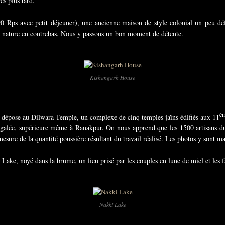
es plus tard.
0 Rps avec petit déjeuner), une ancienne maison de style colonial un peu dé
nte nature en contrebas. Nous y passons un bon moment de détente.
Kishangarh House
è
us dépose au Dilwara Temple, un complexe de cinq temples jaïns édifiés aux 11
négalée, supérieure même à Ranakpur. On nous apprend que les 1500 artisans du
 mesure de la quantité poussière résultant du travail réalisé. Les photos y sont m
Lake, noyé dans la brume, un lieu prisé par les couples en lune de miel et les f
Nakki Lake