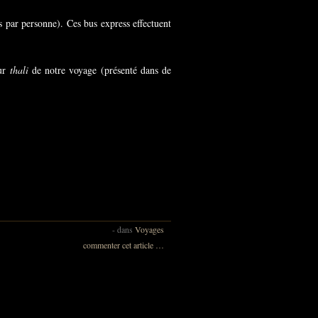
par personne). Ces bus express effectuent
eur
thali
de notre voyage (présenté dans de
-
dans
Voyages
commenter cet article
…