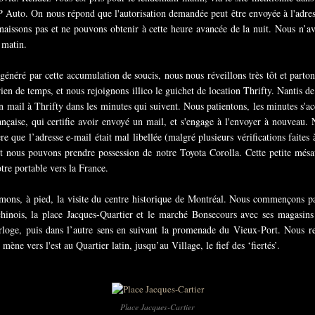
 Auto. On nous répond que l'autorisation demandée peut être envoyée à l'adress
aissons pas et ne pouvons obtenir à cette heure avancée de la nuit. Nous n’a
 matin.
généré par cette accumulation de soucis, nous nous réveillons très tôt et parto
 rien de temps, et nous rejoignons illico le guichet de location Thrifty. Nantis d
mail à Thrifty dans les minutes qui suivent. Nous patientons, les minutes s'acc
ançaise, qui certifie avoir envoyé un mail, et s'engage à l'envoyer à nouveau.
ère que l’adresse e-mail était mal libellée (malgré plusieurs vérifications faite
n, et nous pouvons prendre possession de notre Toyota Corolla. Cette petite mé
tre portable vers la France.
tamons, à pied, la visite du centre historique de Montréal. Nous commençons p
r chinois, la place Jacques-Quartier et le marché Bonsecours avec ses magasin
rloge, puis dans l’autre sens en suivant la promenade du Vieux-Port. Nous 
mène vers l'est au Quartier latin, jusqu’au Village, le fief des ‘fiertés’.
Place Jacques-Cartier