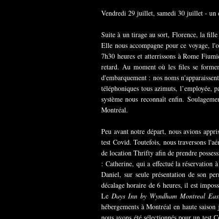
Vendredi 29 juillet, samedi 30 juillet - 
Suite à un tirage au sort, Florence, la f
Elle nous accompagne pour ce voyage, l'o
7h30 heures et atterrissons à Rome Fiumi
retard. Au moment où les files se formen
d'embarquement : nos noms n'apparaissent
téléphoniques tous azimuts, l’employée, p
système nous reconnaît enfin. Soulagement
Montréal.
Peu avant notre départ, nous avions appri
test Covid. Toutefois, nous traversons l'aé
de location Thrifty afin de prendre posses
: Catherine, qui a effectué la réservatio
Daniel, sur seule présentation de son pe
décalage horaire de 6 heures, il est impos
Le
Days Inn by Wyndham Montreal Eas
hébergements à Montréal en haute saison j
nous avons été sélectionnés pour un test 