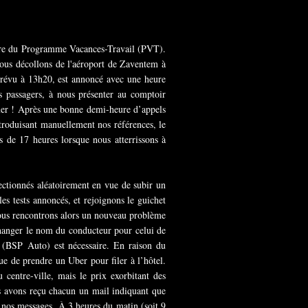
cadre du Programme Vacances-Travail (PVT).
ous décollons de l'aéroport de Zaventem à
prévu à 13h20, est annoncé avec une heure
s passagers, à nous présenter au comptoir
uer ! Après une bonne demi-heure d’appels
troduisant manuellement nos références, le
s de 17 heures lorsque nous atterrissons à
ectionnés aléatoirement en vue de subir un
les tests annoncés, et rejoignons le guichet
 Nous rencontrons alors un nouveau problème
changer le nom du conducteur pour celui de
n (BSP Auto) est nécessaire. En raison du
ue de prendre un Uber pour filer à l’hôtel.
centre-ville, mais le prix exorbitant des
us avons reçu chacun un mail indiquant que
 nos messages. À 3 heures du matin (soit 9