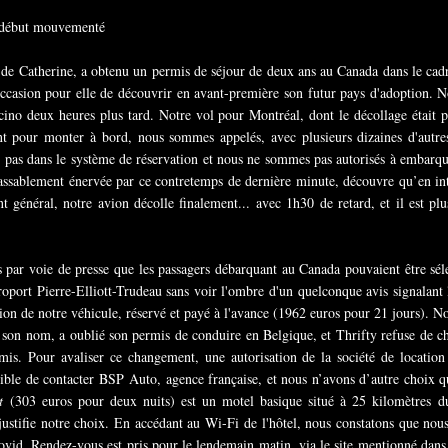
un début mouvementé
ille de Catherine, a obtenu un permis de séjour de deux ans au Canada dans le 
ccasion pour elle de découvrir en avant-première son futur pays d'adoption. N
cino deux heures plus tard. Notre vol pour Montréal, dont le décollage était 
t pour monter à bord, nous sommes appelés, avec plusieurs dizaines d'autre
 pas dans le système de réservation et nous ne sommes pas autorisés à embarq
assablement énervée par ce contretemps de dernière minute, découvre qu’en in
 général, notre avion décolle finalement... avec 1h30 de retard, et il est plu
s par voie de presse que les passagers débarquant au Canada pouvaient être sél
roport Pierre-Elliott-Trudeau sans voir l'ombre d'un quelconque avis signalant 
sion de notre véhicule, réservé et payé à l'avance (1962 euros pour 21 jours).
n à son nom, a oublié son permis de conduire en Belgique, et Thrifty refuse de 
rmis. Pour avaliser ce changement, une autorisation de la société de locatio
sible de contacter BSP Auto, agence française, et nous n’avons d’autre choix q
t
(303 euros pour deux nuits) est un motel basique situé à 25 kilomètres du 
ustifie notre choix. En accédant au Wi-Fi de l'hôtel, nous constatons que no
Covid. Rendez-vous est pris pour le lendemain matin, via le site mentionné dans