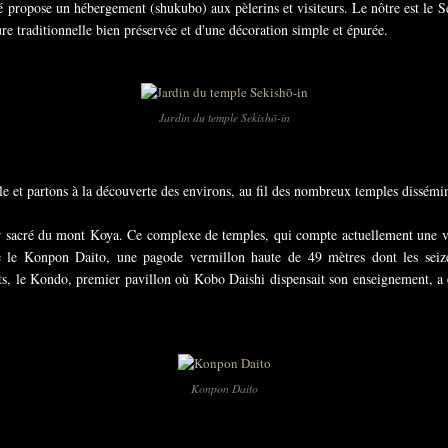
 propose un hébergement (shukubo) aux pèlerins et visiteurs. Le nôtre est le Se
re traditionnelle bien préservée et d'une décoration simple et épurée.
Jardin du temple Sekishō-in
le et partons à la découverte des environs, au fil des nombreux temples dissémin
 sacré du mont Koya. Ce complexe de temples, qui compte actuellement une vin
le Konpon Daito, une pagode vermillon haute de 49 mètres dont les seize p
nts, le Kondo, premier pavillon où Kobo Daishi dispensait son enseignement, a é
Konpon Daito