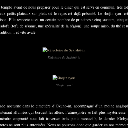
 temple avant de nous préparer pour le dîner qui est servi en commun, très tô
ux petits plateaux sur pieds où le repas est déjà présenté. Le shojin ryori est
ison. Elle respecte aussi un certain nombre de principes : cinq saveurs, cinq c
fu (tofu de sésame, une spécialité de la région), une soupe miso, du thé et une
dition... et vite avalé.
Réfectoire du Sekishō-in
Shojin ryori
de nocturne dans le cimetière d’Okuno-in, accompagné d’un moine anglopho
ntenant allumées qui bordent les allées, l’atmosphère se fait plus mystérieuse, 
inéraire emprunté nous fait traverser trois ponts successifs, le dernier (Go
photos ne sont plus autorisées. Nous ne pouvons donc que garder en nos mémoi