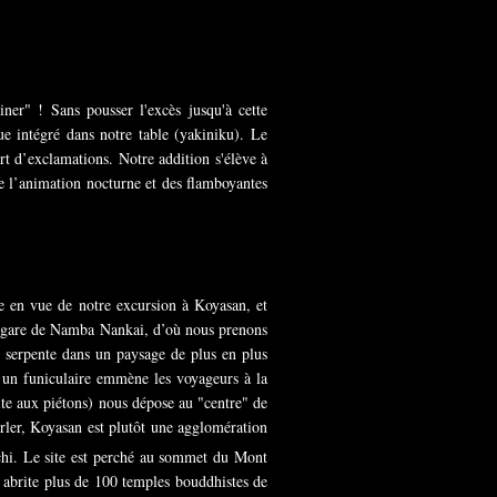
iner" ! Sans pousser l'excès jusqu'à cette
e intégré dans notre table (yakiniku). Le
rt d’exclamations. Notre addition s'élève à
e l’animation nocturne et des flamboyantes
ge en vue de notre excursion à Koyasan, et
la gare de Namba Nankai, d’où nous prenons
e serpente dans un paysage de plus en plus
, un funiculaire emmène les voyageurs à la
ite aux piétons) nous dépose au "centre" de
rler, Koyasan est plutôt une agglomération
hi. Le site est perché au sommet du Mont
n abrite plus de 100 temples bouddhistes de