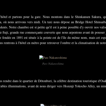
 l'hôtel et partons pour la gare. Nous montons dans le Shinkansen Sakura, q
a, où nous arrivons vers midi. Un taxi nous dépose au Bridge Hotel Shinsaiba
dents. Notre chambre est si petite qu'il est à peine possible d'y ouvrir nos vali
hi-Suji, grande rue commerçante couverte que nous arpentons avant de pousser
e fondée en 1891 est située à la pointe est de l'île du même nom, mais cet esp
us rentrons à l'hôtel en métro pour retrouver l'ombre et la climatisation de not
Parc Nakanoshima
us rendre dans le quartier de Dōtonbori, la célèbre destination touristique d'O
brables illuminations, avant de nous diriger vers Hozenji Yokocho Alley, un min
.