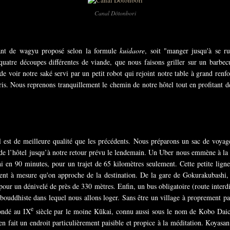
Canal Dōtonbori
rant de wagyu proposé selon la formule
kuidaore
, soit "manger jusqu'à se ru
tre découpes différentes de viande, que nous faisons griller sur un barbecu
e voir notre saké servi par un petit robot qui rejoint notre table à grand renfo
is. Nous reprenons tranquillement le chemin de notre hôtel tout en profitant d
l est de meilleure qualité que les précédents. Nous préparons un sac de voya
de de l’hôtel jusqu’à notre retour prévu le lendemain. Un Uber nous emmène à 
 en 90 minutes, pour un trajet de 65 kilomètres seulement. Cette petite lign
fient à mesure qu'on approche de la destination. De la gare de Gokurakubashi
pour un dénivelé de près de 330 mètres. Enfin, un bus obligatoire (route interd
ouddhiste dans lequel nous allons loger. Sans être un village à proprement pa
e
fondé au IX
siècle par le moine Kūkai, connu aussi sous le nom de Kobo Daic
en fait un endroit particulièrement paisible et propice à la méditation. Koyasa