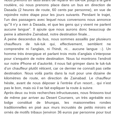
Nous prenons un lassi avant de repartir en tuk-tuk jusqu’à la gare
routière, où nous prenons place dans un bus en direction de
Dasada (2 heures de route, 60 cents par personne), en vue de
rejoindre notre étape pour les jours suivants. Pendant le trajet,
l'un des passagers avec lequel nous conversons nous annonce
qu'"il n'y a rien à Dasada, et que les gens qui y vivent ne parlent
aucune langue". Il ajoute que nous aurons donc beaucoup de
peine à atteindre Zainabad, notre destination finale...
À peine descendus du bus, nous sommes assaillis par plusieurs
chauffeurs de tuk-tuk qui, effectivement, semblent ne
comprendre ni l'anglais, ni l'hindi, ni... aucune langue :-). Un
homme très énergique et parlant trois mots d’anglais s'interpose
pour s'enquérir de notre destination. Nous lui montrons l’endroit
sur notre iPhone et d’autorité, il nous fait grimper dans le tuk-tuk
d’un chauffeur plutôt réticent, car ce dernier ne connaît pas cette
destination. Nous voilà partis dans la nuit pour une dizaine de
kilomètres de route, en direction de Zainabad. Le chauffeur
hésite, avant de nous déposer à l'entrée d'un resort... qui n’est
pas le bon, mais où il se fait expliquer la route à suivre.
Après deux ou trois recherches infructueuses, nous finissons tout
de même par arriver au Desert Coursers, un très agréable eco
lodge constitué de bhungas, les maisonnettes rondes
traditionnelles en pisé aux murs incrustés de petits miroirs et
ornés de motifs tribaux (environ 36 euros par personne pour tout