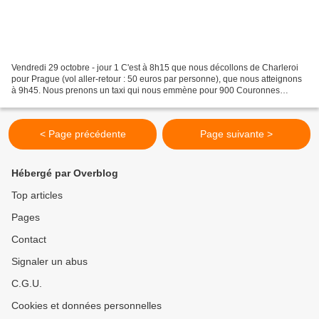
Vendredi 29 octobre - jour 1 C'est à 8h15 que nous décollons de Charleroi
pour Prague (vol aller-retour : 50 euros par personne), que nous atteignons
à 9h45. Nous prenons un taxi qui nous emmène pour 900 Couronnes
tchèques (35 euros) en une petite demi-heure...
< Page précédente
Page suivante >
Hébergé par Overblog
Top articles
Pages
Contact
Signaler un abus
C.G.U.
Cookies et données personnelles