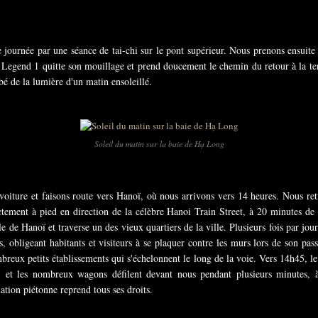
urnée par une séance de tai-chi sur le pont supérieur. Nous prenons ensuite 
a Legend 1 quitte son mouillage et prend doucement le chemin du retour à la te
bé de la lumière d'un matin ensoleillé.
Soleil du matin sur la baie de Hạ Long
oiture et faisons route vers Hanoï, où nous arrivons vers 14 heures. Nous re
ectement à pied en direction de la célèbre Hanoi Train Street, à 20 minutes de
e de Hanoï et traverse un des vieux quartiers de la ville. Plusieurs fois par jou
és, obligeant habitants et visiteurs à se plaquer contre les murs lors de son p
reux petits établissements qui s'échelonnent le long de la voie. Vers 14h45, le pe
e, et les nombreux wagons défilent devant nous pendant plusieurs minutes, à
lation piétonne reprend tous ses droits.