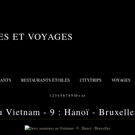
ES ET VOYAGES
RANTS
RESTAURANTS ÉTOILÉS
CITYTRIPS
VOYAGES
20
30
40
50
60
70
80
90
100
200
300
1
2
3
4
5
6
7
8
9
10
>
>>
 Vietnam - 9 : Hanoï - Bruxelle