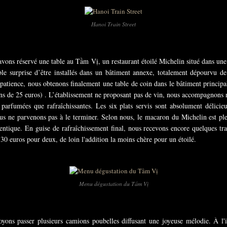
Hanoi Train Street
avons réservé une table au Tầm Vị, un restaurant étoilé Michelin situé dans une
ble surprise d’être installés dans un bâtiment annexe, totalement dépourvu de
patience, nous obtenons finalement une table de coin dans le bâtiment princip
 de 25 euros) . L’établissement ne proposant pas de vin, nous accompagnons no
i parfumées que rafraîchissantes. Les six plats servis sont absolument délici
us ne parvenons pas à le terminer. Selon nous, le macaron du Michelin est plein
thentique. En guise de rafraîchissement final, nous recevons encore quelques tr
0 euros pour deux, de loin l'addition la moins chère pour un étoilé.
Menu dégustation du Tầm Vị
oyons passer plusieurs camions poubelles diffusant une joyeuse mélodie. À l'i