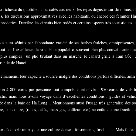
 richesse du quotidien : les cafés aux œufs, les repas dégustés sur de minuscul
tes, les discussions approximatives avec les habitants, ou encore ces femme
 broderies. Derrière les circuits bien rodés et certains aspects très touristiques, 
s aura séduits par l'abondante variété de ses herbes fraîches, omniprésentes, l
out par l’excellence de sa cuisine populaire, souvent bien plus convaincante que
s plus simples : un phô brûlant dans un marché, le canard grillé à Tam Cốc, u
ruelle de Hanoï.
ietnamiens, leur capacité à sourire malgré des conditions parfois difficiles, ains
ron 4 800 euros par personne tout compris, dont environ 950 euros de vols i
é, mais nous avons voyagé dans d’excellentes conditions : guides et véhicu
vée dans la baie de Hạ Long... Mentionnons aussi l'usage très généralisé des po
e, par contre, (repas, cafés, massages, coiffeur, etc.) ne coûte qu'une fraction
ur découvrir un pays et une culture denses, foisonnants, fascinants. Mais faites v