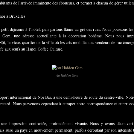
bitants de l'arrivée imminente des éboueurs, et permet à chacun de gérer utilem
noï à Bruxelles
petit déjeuner à l’hôtel, puis partons flâner au gré des rues. Nous poussons les
n Gem, une adresse accueillante à la décoration bohème. Nous nous impr
Nội, le vieux quartier de la ville où les cris modulés des vendeurs de rue émer
afé aux œufs au Hanoi Coffee Culture.
Au Hidden Gem
roport international de Nội Bài, à une demi-heure de route du centre-ville. Not
retard. Nous parvenons cependant à attraper notre correspondance et atterris
une impression contrastée, profondément vivante. Nous y avons découvert 
 mais aussi un pays en mouvement permanent, parfois déroutant par son intensité 