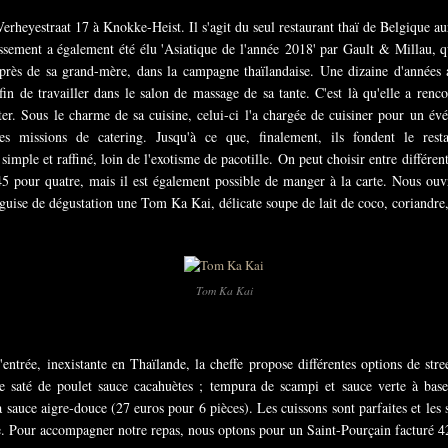
rheyestraat 17 à Knokke-Heist. Il s'agit du seul restaurant thaï de Belgique aur
issement a également été élu 'Asiatique de l'année 2018' par Gault & Millau, q
rès de sa grand-mère, dans la campagne thaïlandaise. Une dizaine d'années a
fin de travailler dans le salon de massage de sa tante. C'est là qu'elle a renc
r. Sous le charme de sa cuisine, celui-ci l'a chargée de cuisiner pour un évé
es missions de catering. Jusqu'à ce que, finalement, ils fondent le rest
simple et raffiné, loin de l'exotisme de pacotille. On peut choisir entre différe
5 pour quatre, mais il est également possible de manger à la carte. Nous ouvr
guise de dégustation une Tom Ka Kai, délicate soupe de lait de coco, coriandre, 
Tom Ka Kai
entrée, inexistante en Thaïlande, la cheffe propose différentes options de str
saté de poulet sauce cacahuètes ; tempura de scampi et sauce verte à base 
a sauce aigre-douce (27 euros pour 6 pièces). Les cuissons sont parfaites et les 
e. Pour accompagner notre repas, nous optons pour un Saint-Pourçain facturé 42