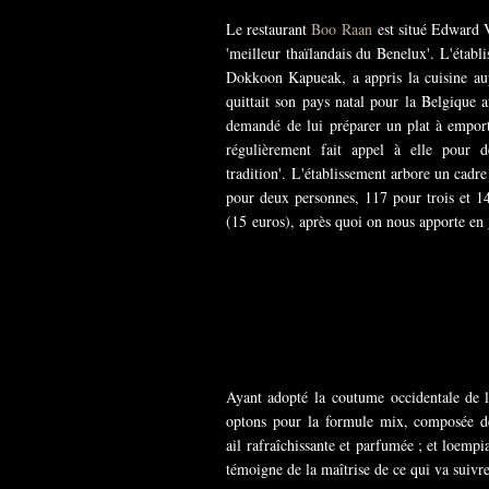
Le restaurant
Boo Raan
est situé Edward Ve
'meilleur thaïlandais du Benelux'. L'établ
Dokkoon Kapueak, a appris la cuisine aup
quittait son pays natal pour la Belgique a
demandé de lui préparer un plat à emporte
régulièrement fait appel à elle pour d
tradition'. L'établissement arbore un cadre 
pour deux personnes, 117 pour trois et 14
(15 euros), après quoi on nous apporte en 
Ayant adopté la coutume occidentale de l'
optons pour la formule mix, composée de 
ail rafraîchissante et parfumée ; et loempi
témoigne de la maîtrise de ce qui va suivr