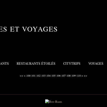
ES ET VOYAGES
RANTS
RESTAURANTS ÉTOILÉS
CITYTRIPS
VOYAGES
120
130
140
150
160
170
180
190
200
300
<<
<
100
101
102
103
104
105
106
107
108
109
110
>
>>