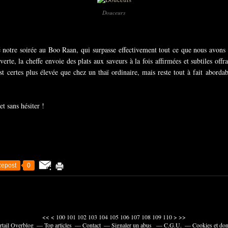
Douceurs
notre soirée au Boo Raan, qui surpasse effectivement tout ce que nous avons p
erte, la cheffe envoie des plats aux saveurs à la fois affirmées et subtiles off
est certes plus élevée que chez un thaï ordinaire, mais reste tout à fait abord
t sans hésiter !
epost
0
120
130
140
150
160
170
180
190
200
300
<<
<
100
101
102
103
104
105
106
107
108
109
110
>
>>
rtail Overblog
Top articles
Contact
Signaler un abus
C.G.U.
Cookies et don