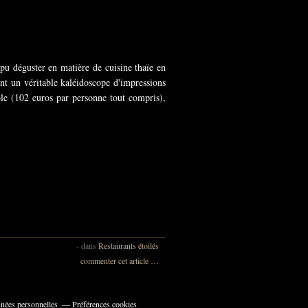
u déguster en matière de cuisine thaïe en
rant un véritable kaléidoscope d'impressions
able (102 euros par personne tout compris),
-
dans
Restaurants étoilés
commenter cet article
…
nées personnelles
Préférences cookies