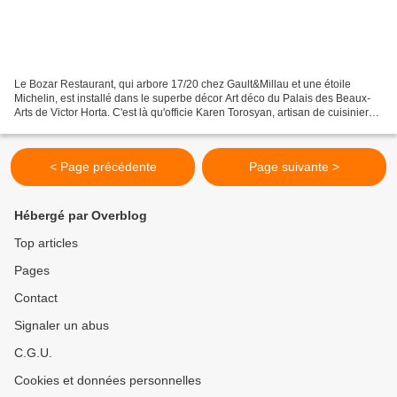
Le Bozar Restaurant, qui arbore 17/20 chez Gault&Millau et une étoile
Michelin, est installé dans le superbe décor Art déco du Palais des Beaux-
Arts de Victor Horta. C'est là qu'officie Karen Torosyan, artisan de cuisinier
de l'année 2017 et champion...
< Page précédente
Page suivante >
Hébergé par Overblog
Top articles
Pages
Contact
Signaler un abus
C.G.U.
Cookies et données personnelles