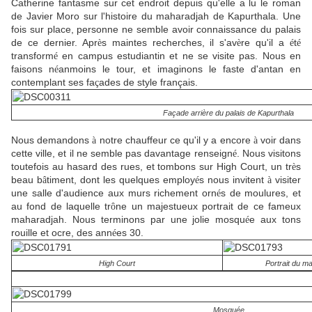
Catherine fantasme sur cet endroit depuis qu'elle a lu le roman
de Javier Moro sur l'histoire du maharadjah de Kapurthala. Une
fois sur place, personne ne semble avoir connaissance du palais
de ce dernier. Apr
s maintes recherches, il s'av
re qu'il a
t
è
è
é
é
transform
en campus estudiantin et ne se visite pas. Nous en
é
faisons n
anmoins le tour, et imaginons le faste d'antan en
é
contemplant ses fa
ades de style français.
ç
Façade arrière du palais de Kapurthala
Nous demandons
notre chauffeur ce qu'il y a encore
voir dans
à
à
cette ville, et il ne semble pas davantage renseign
. Nous visitons
é
toutefois au hasard des rues, et tombons sur High Court, un tr
s
è
beau b
timent, dont les quelques employ
s nous invitent
visiter
â
é
à
une salle d'audience aux murs richement orn
s de moulures, et
é
au fond de laquelle tr
ne un majestueux portrait de ce fameux
ô
maharadjah. Nous terminons par une jolie mosqu
e aux tons
é
rouille et ocre, des ann
es 30.
é
High Court
Portrait du m
Mosquée