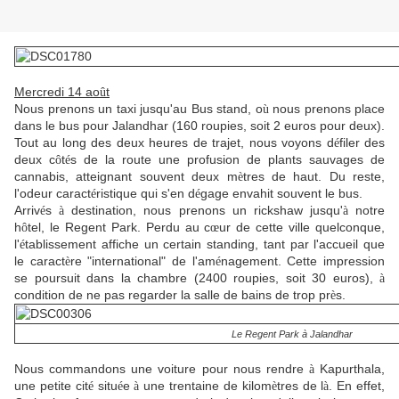
Mercredi 14 ao
t
û
Nous prenons un taxi jusqu'au Bus stand, o
nous prenons place
ù
dans le bus pour Jalandhar (160 roupies, soit 2 euros pour deux).
Tout au long des deux heures de trajet, nous voyons d
filer des
é
deux c
t
s de la route une profusion de plants sauvages de
ô
é
cannabis, atteignant souvent deux m
tres de haut. Du reste,
è
l'odeur caract
ristique qui s'en d
gage envahit souvent le bus.
é
é
Arriv
s
destination, nous prenons un rickshaw jusqu'
notre
é
à
à
h
tel, le Regent Park. Perdu au c
ur de cette ville quelconque,
ô
œ
l'
tablissement affiche un certain standing, tant par l'accueil que
é
le caract
re "international" de l'am
nagement. Cette impression
è
é
se poursuit dans la chambre (2400 roupies, soit 30 euros),
à
condition de ne pas regarder la salle de bains de trop pr
s.
è
Le Regent Park à Jalandhar
Nous commandons une voiture pour nous rendre
Kapurthala,
à
une petite cit
situ
e
une trentaine de kilom
tres de l
. En effet,
é
é
à
è
à