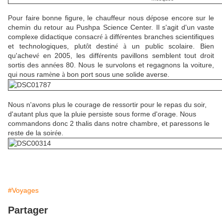
Pour faire bonne figure, le chauffeur nous d
pose encore sur le
é
chemin du retour au Pushpa Science Center. Il s'agit d'un vaste
complexe didactique consacr
diff
rentes branches scientifiques
é
à
é
et technologiques, plut
t destin
un public scolaire. Bien
ô
é
à
qu'achev
en 2005, les diff
rents pavillons semblent tout droit
é
é
sortis des ann
es 80. Nous le survolons et regagnons la voiture,
é
qui nous ram
ne
bon port sous une solide averse.
è
à
Nous n'avons plus le courage de ressortir pour le repas du soir,
d'autant plus que la pluie persiste sous forme d'orage. Nous
commandons donc 2 thalis dans notre chambre, et paressons le
reste de la soir
e.
é
#Voyages
Partager