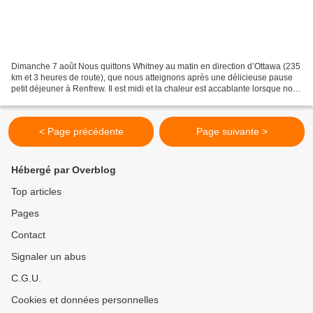
Dimanche 7 août Nous quittons Whitney au matin en direction d’Ottawa (235
km et 3 heures de route), que nous atteignons après une délicieuse pause
petit déjeuner à Renfrew. Il est midi et la chaleur est accablante lorsque nous
poussons la porte de la...
< Page précédente
Page suivante >
Hébergé par Overblog
Top articles
Pages
Contact
Signaler un abus
C.G.U.
Cookies et données personnelles