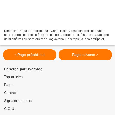
Dimanche 21 juillet : Borobudur - Candi Rejo Après notre petit déjeuner,
nous partons pour le célèbre temple de Borobudur, situé à une quarantaine
de kilomètres au nord-ouest de Yogyakarta. Ce temple, à la fois stûpa et
mandala, compte parmi les plus...
< Page précédente
Page suivante >
Hébergé par Overblog
Top articles
Pages
Contact
Signaler un abus
C.G.U.