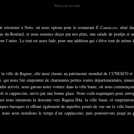
Palazzolo Acreide
de retourner à Noto, où nous optons pour le restaurant
Il Cantuccio
, situé d
tions du Routard, et nous sommes déçus par nos plats, une salade de poulpe et u
ur l’autre. Le tout est assez fade, pour une addition qui s’élève tout de même à
 la ville de Raguse, elle aussi classée au patrimoine mondial de l’UNESCO et 
, qui nous fait emprunter de charmantes petites routes départementales, sinueu
Enfin arrivés, nous garons notre voiture dans la ville haute, où nous commençon
oli et cappuccini, suivis par une bonne glace. Nous voilà requinqués pour entre
quoi nous entamons la descente vers Ragusa Ibla, la ville basse, et emprunton
riques baroques et offrant également de superbes points de vue sur la ville bas
nous nous installons le temps d’un cappuccino, puis poursuivons jusqu’au g