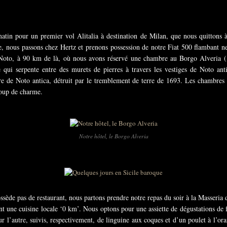
in pour un premier vol Alitalia à destination de Milan, que nous quittons à
ce, nous passons chez Hertz et prenons possession de notre Fiat 500 flambant n
e Noto, à 90 km de là, où nous avons réservé une chambre au Borgo Alveria (1
e qui serpente entre des murets de pierres à travers les vestiges de Noto ant
re de Noto antica, détruit par le tremblement de terre de 1693. Les chambres
coup de charme.
Notre hôtel, le Borgo Alveria
ssède pas de restaurant, nous partons prendre notre repas du soir à la Masseria 
nt une cuisine locale ‘0 km’. Nous optons pour une assiette de dégustations de 
r l’autre, suivis, respectivement, de linguine aux coques et d’un poulet à l’ora