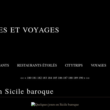
ES ET VOYAGES
RANTS
RESTAURANTS ÉTOILÉS
CITYTRIPS
VOYAGES
100
110
120
130
140
150
160
170
200
300
<<
<
180
181
182
183
184
185
186
187
188
189
190
>
>>
n Sicile baroque