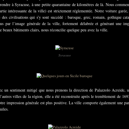
 rendre à Syracuse, à une petite quarantaine de kilomètres de là. Nous commen
partie intéressante de la ville) est strictement réglementée. Notre voiture garé
 des civilisations qui s’y sont succédé : baroque, grec, romain, gothique cat
us par l’image générale de la ville, fortement délabrée et générant une imp
beaux bâtiments clairs, nous réconcilie quelque peu avec la ville.
Syracuse
ec un sentiment mitigé que nous prenons la direction de Palazzolo Acreide, un
tres villes de la région, elle a été reconstruite après le tremblement de 1693
tre impression générale est plus positive. La ville comporte également une part
uiles.