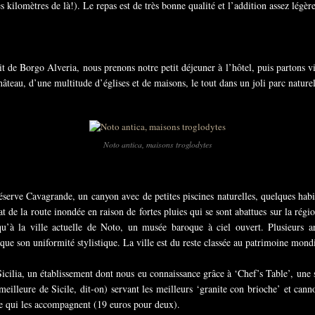
es kilomètres de là!). Le repas est de très bonne qualité et l’addition assez légè
t de Borgo Alveria, nous prenons notre petit déjeuner à l’hôtel, puis partons vi
âteau, d’une multitude d’églises et de maisons, le tout dans un joli parc naturel
Noto antica, maisons troglodytes
éserve Cavagrande, un canyon avec de petites piscines naturelles, quelques habi
t de la route inondée en raison de fortes pluies qui se sont abattues sur la ré
’à la ville actuelle de Noto, un musée baroque à ciel ouvert. Plusieurs arch
que son uniformité stylistique. La ville est du reste classée au patrimoine mond
icilia, un établissement dont nous eu connaissance grâce à ‘Chef’s Table’, une 
 meilleure de Sicile, dit-on) servant les meilleurs ‘granite con brioche’ et can
e qui les accompagnent (19 euros pour deux).