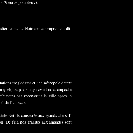
re (79 euros pour deux).
siter le site de Noto antica proprement dit,
.
tations troglodytes et une nécropole datant
gion quelques jours auparavant nous empêche
itectes ont reconstruit la ville après le
ial de l’Unesco.
série Netflix consacrée aux grands chefs. Il
noli. De fait, nos granités aux amandes sont