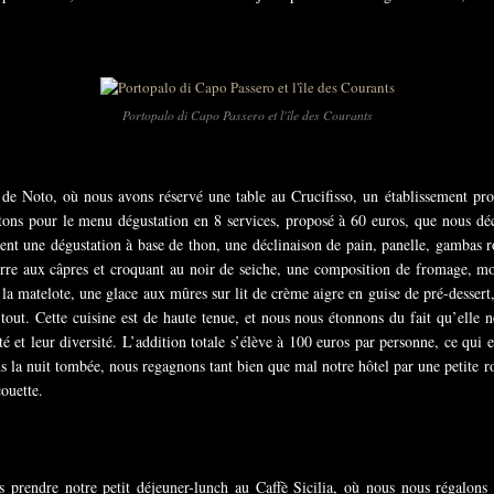
Portopalo di Capo Passero et l'île des Courants
de Noto, où nous avons réservé une table au Crucifisso, un établissement propo
ons pour le menu dégustation en 8 services, proposé à 60 euros, que nous d
nt une dégustation à base de thon, une déclinaison de pain, panelle, gambas ro
re aux câpres et croquant au noir de seiche, une composition de fromage, mou
à la matelote, une glace aux mûres sur lit de crème aigre en guise de pré-dessert,
tout. Cette cuisine est de haute tenue, et nous nous étonnons du fait qu’elle ne
 et leur diversité. L’addition totale s’élève à 100 euros par personne, ce qui 
ns la nuit tombée, nous regagnons tant bien que mal notre hôtel par une petite r
ouette.
ns prendre notre petit déjeuner-lunch au Caffè Sicilia, où nous nous régalons