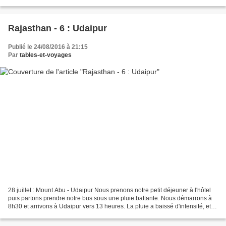
décoration de la salle est réduite à sa plus simple...
Rajasthan - 6 : Udaipur
Publié le 24/08/2016 à 21:15
Par
tables-et-voyages
28 juillet : Mount Abu - Udaipur Nous prenons notre petit déjeuner à l'hôtel
puis partons prendre notre bus sous une pluie battante. Nous démarrons à
8h30 et arrivons à Udaipur vers 13 heures. La pluie a baissé d'intensité, et
un tuk tuk nous conduit...