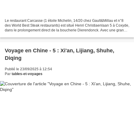
Le restaurant Carcasse (1 étoile Michelin, 14/20 chez Gault&Millau et n°8
des World Best Steak restaurants) est situé Henri Christiaenlaan 5 à Coxyde,
dans le prolongement direct de la boucherie Dierendonck. Avec une grande
armoire de maturation des pièces...
Voyage en Chine - 5 : Xi'an, Lijiang, Shuhe,
Diqing
Publié le 23/09/2025 à 12:54
Par
tables-et-voyages