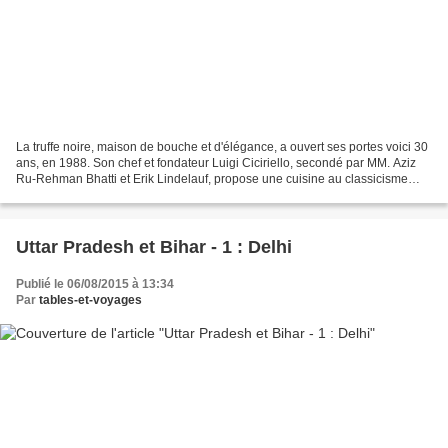
La truffe noire, maison de bouche et d'élégance, a ouvert ses portes voici 30
ans, en 1988. Son chef et fondateur Luigi Ciciriello, secondé par MM. Aziz
Ru-Rehman Bhatti et Erik Lindelauf, propose une cuisine au classicisme
raffiné et inventif où, noblesse...
Uttar Pradesh et Bihar - 1 : Delhi
Publié le 06/08/2015 à 13:34
Par
tables-et-voyages