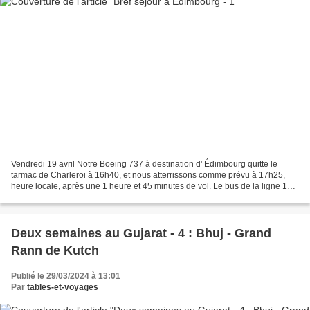
Vendredi 19 avril Notre Boeing 737 à destination d' Édimbourg quitte le
tarmac de Charleroi à 16h40, et nous atterrissons comme prévu à 17h25,
heure locale, après une 1 heure et 45 minutes de vol. Le bus de la ligne 100
(Airlink) nous emmène en moins...
Deux semaines au Gujarat - 4 : Bhuj - Grand
Rann de Kutch
Publié le 29/03/2024 à 13:01
Par
tables-et-voyages