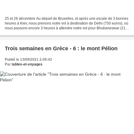
25 et 26 décembre Au départ de Bruxelles, et après une escale de 3 bonnes
heures à Kiev, nous prenons notre vol à destination de Delhi (750 euros), où
nous passons encore 3 heures à attendre notre vol pour Bhubaneswar (215
euros), la capitale de l’Odisha....
Trois semaines en Grèce - 6 : le mont Pélion
Publié le 13/09/2021 à 09:42
Par
tables-et-voyages