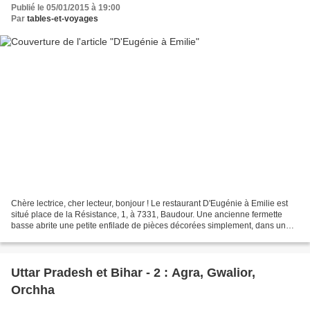
Publié le 05/01/2015 à 19:00
Par
tables-et-voyages
Chère lectrice, cher lecteur, bonjour ! Le restaurant D'Eugénie à Emilie est
situé place de la Résistance, 1, à 7331, Baudour. Une ancienne fermette
basse abrite une petite enfilade de pièces décorées simplement, dans un
style campagnard chic, avec des...
Uttar Pradesh et Bihar - 2 : Agra, Gwalior,
Orchha