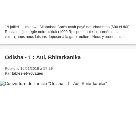
19 juillet : Lucknow - Allahabad Après avoir payé nos chambres (600 et 800
Rps la nuit) et réglé notre tuktuk (1000 Rps pour toute la journée de la
veille), nous nous faisons déposer à la gare routière. Nous y prenons un bus
à destination de Allahabad...
Odisha - 1 : Aul, Bhitarkanika
Publié le 10/01/2019 à 17:29
Par
tables-et-voyages