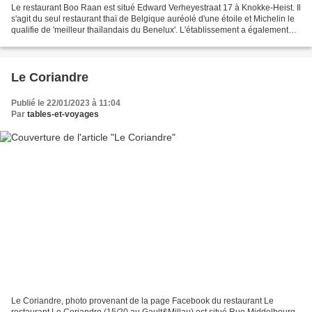
Le restaurant Boo Raan est situé Edward Verheyestraat 17 à Knokke-Heist. Il
s'agit du seul restaurant thaï de Belgique auréolé d'une étoile et Michelin le
qualifie de 'meilleur thaïlandais du Benelux'. L'établissement a également
été élu 'Asiatique de...
Le Coriandre
Publié le 22/01/2023 à 11:04
Par
tables-et-voyages
Le Coriandre, photo provenant de la page Facebook du restaurant Le
restaurant Le Coriandre (15/20 au Gault&Millau) est situé Rue Middelbourg