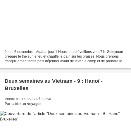
Jeudi 6 novembre : Aqaba, jour 1 Nous nous réveillons vers 7 h. Suleyman
prépare le thé sur le feu et chauffe le pain sur les braises. Nous prenons
tranquillement notre petit déjeuner avant de lever le camp et de prendre le
chemin du retour. Nous rejoignons...
Deux semaines au Vietnam - 9 : Hanoï -
Bruxelles
Publié le 01/08/2026 à 08:54
Par
tables-et-voyages