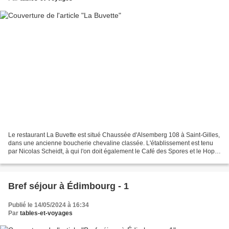
Le restaurant La Buvette est situé Chaussée d'Alsemberg 108 à Saint-Gilles,
dans une ancienne boucherie chevaline classée. L'établissement est tenu
par Nicolas Scheidt, à qui l'on doit également le Café des Spores et le Hopla
Gleiss, tous deux situés...
Bref séjour à Édimbourg - 1
Publié le 14/05/2024 à 16:34
Par
tables-et-voyages