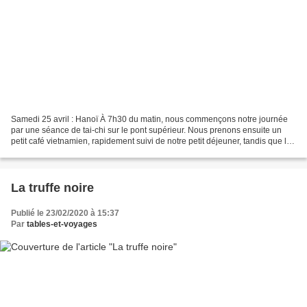
Samedi 25 avril : Hanoï À 7h30 du matin, nous commençons notre journée
par une séance de tai-chi sur le pont supérieur. Nous prenons ensuite un
petit café vietnamien, rapidement suivi de notre petit déjeuner, tandis que le
Baya Legend 1 quitte son mouillage...
La truffe noire
Publié le 23/02/2020 à 15:37
Par
tables-et-voyages