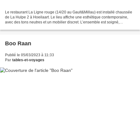
Le restaurant La Ligne rouge (14/20 au Gault&Millau) est installé chaussée
de La Hulpe 2 à Hoeilaart. Le lieu affiche une esthétique contemporaine,
avec des tons neutres et un mobilier discret. L’ensemble est soigné,
agréable, mais sans véritable signature...
Boo Raan
Publié le 05/03/2023 à 11:33
Par
tables-et-voyages