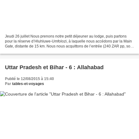
Jeudi 26 juillet Nous prenons notre petit déjeuner au lodge, puis partons
pour la réserve d’Hluhluwe-Umfolozi, à laquelle nous accédons par la Main
Gate, distante de 15 km. Nous nous acquittons de l’entrée (240 ZAR pp, soit
environ 15 euros), puis entamons...
Uttar Pradesh et Bihar - 6 : Allahabad
Publié le 12/08/2015 à 15:40
Par
tables-et-voyages