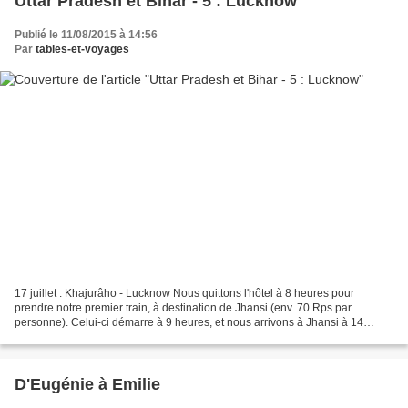
Uttar Pradesh et Bihar - 5 : Lucknow
Publié le 11/08/2015 à 14:56
Par
tables-et-voyages
17 juillet : Khajurâho - Lucknow Nous quittons l'hôtel à 8 heures pour
prendre notre premier train, à destination de Jhansi (env. 70 Rps par
personne). Celui-ci démarre à 9 heures, et nous arrivons à Jhansi à 14
heures, malheureusement trop tard pour...
D'Eugénie à Emilie