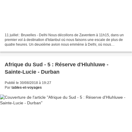
11 juillet : Bruxelles - Delhi Nous décollons de Zaventem à 11h15, dans un
premier vol à destination d'Istanbul où nous faisons une escale de plus de
quatre heures. Un deuxième avion nous emmène à Delhi, où nous
atterrissons à 04h20, heure locale. Le...
Afrique du Sud - 5 : Réserve d'Hluhluwe -
Sainte-Lucie - Durban
Publié le 30/08/2018 à 19:27
Par
tables-et-voyages