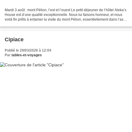
Mardi 3 août : mont Pélion, l’est et l’ouest Le petit déjeuner de l’hôtel Aleka’s
House est d’une qualité exceptionnelle. Nous lui faisons honneur, et nous
voilà fin prêts à entamer la visite du mont Pélion, essentiellement dans l’axe
est-ouest pour cette...
Cipiace
Publié le 29/03/2026 à 12:04
Par
tables-et-voyages