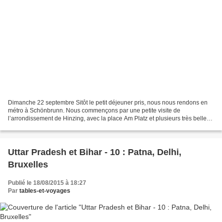
Dimanche 22 septembre Sitôt le petit déjeuner pris, nous nous rendons en
métro à Schönbrunn. Nous commençons par une petite visite de
l’arrondissement de Hinzing, avec la place Am Platz et plusieurs très belles
maisons de style Biedermeier et Jugendstil. Maison...
Uttar Pradesh et Bihar - 10 : Patna, Delhi,
Bruxelles
Publié le 18/08/2015 à 18:27
Par
tables-et-voyages